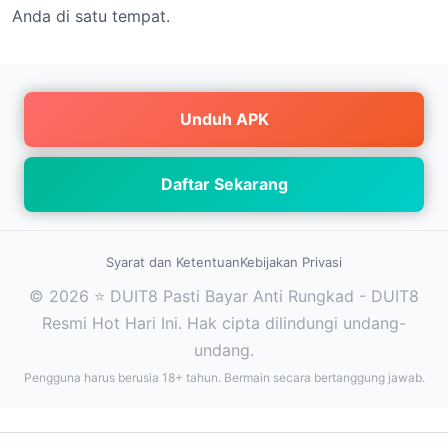
Anda di satu tempat.
Unduh APK
Daftar Sekarang
Syarat dan Ketentuan
Kebijakan Privasi
© 2026 ⭐ DUIT8 Pasti Bayar Anti Rungkad - DUIT8
Resmi Hot Hari Ini. Hak cipta dilindungi undang-
undang.
Pengguna harus berusia 18+ tahun. Bermain secara bertanggung jawab.