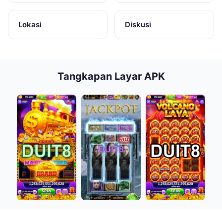
Lokasi
Diskusi
Tangkapan Layar APK