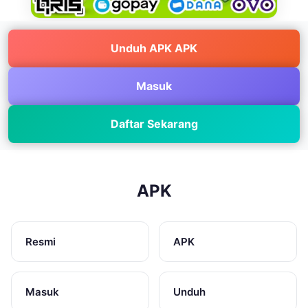
Unduh APK APK
Masuk
Daftar Sekarang
APK
Resmi
APK
Masuk
Unduh