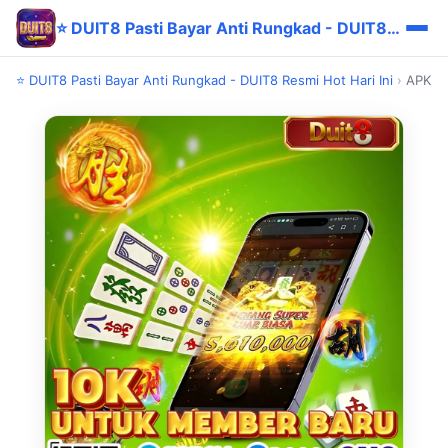
⭐ DUIT8 Pasti Bayar Anti Rungkad - DUIT8 Resmi Hot Hari Ini
⭐ DUIT8 Pasti Bayar Anti Rungkad - DUIT8 Resmi Hot Hari Ini
›
APK